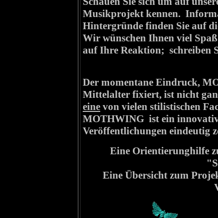
Schauen Sie sich um auf unser
Musikprojekt kennen. Informa
Hintergründe finden Sie auf di
Wir wünschen Ihnen viel Spaß
auf Ihre Reaktion; schreiben S
Der momentane Eindruck, MO
Mittelalter fixiert, ist nicht g
eine
von vielen stilistischen Fac
MOTHWING ist ein innovatives
Veröffentlichungen eindeutig 
Eine Orientierunghilfe z
"S
Eine Übersicht zum Proje